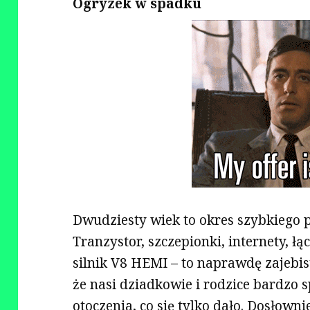
Ogryzek w spadku
Dwudziesty wiek to okres szybkiego 
Tranzystor, szczepionki, internety, łą
silnik V8 HEMI – to naprawdę zajebist
że nasi dziadkowie i rodzice bardzo 
otoczenia, co się tylko dało. Dosłown