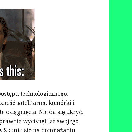
postępu technologicznego.
czność satelitarna, komórki i
e osiągnięcia. Nie da się ukryć,
sprawnie wycisnęli ze swojego
ie. Skupili się na pomnażaniu