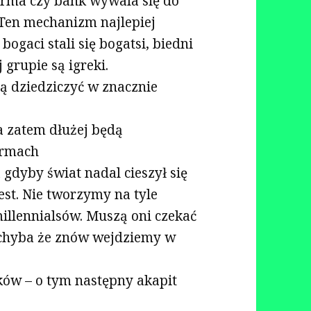
firma czy bank wywala się do
. Ten mechanizm najlepiej
ogaci stali się bogatsi, biedni
j grupie są igreki.
dą dziedziczyć w znacznie
a zatem dłużej będą
irmach
gdyby świat nadal cieszył się
st. Nie tworzymy na tyle
millennialsów. Muszą oni czekać
o chyba że znów wejdziemy w
eków – o tym następny akapit