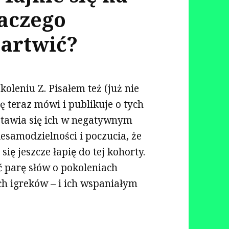
laczego
martwić?
oleniu Z. Pisałem też (już nie
ę teraz mówi i publikuje o tych
stawia się ich w negatywnym
iesamodzielności i poczucia, że
ię jeszcze łapię do tej kohorty.
ć parę słów o pokoleniach
ch igreków – i ich wspaniałym