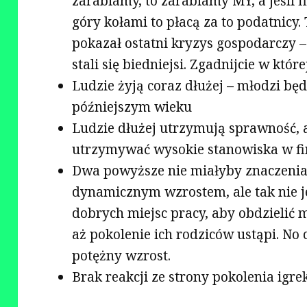
zarabiamy, to zarabiamy MY, a jeśli 
góry kołami to płacą za to podatnicy
pokazał ostatni kryzys gospodarczy – b
stali się biedniejsi. Zgadnijcie w które
Ludzie żyją coraz dłużej – młodzi bę
późniejszym wieku
Ludzie dłużej utrzymują sprawność, 
utrzymywać wysokie stanowiska w f
Dwa powyższe nie miałyby znaczenia 
dynamicznym wzrostem, ale tak nie je
dobrych miejsc pracy, aby obdzielić 
aż pokolenie ich rodziców ustąpi. N
potężny wzrost.
Brak reakcji ze strony pokolenia igr