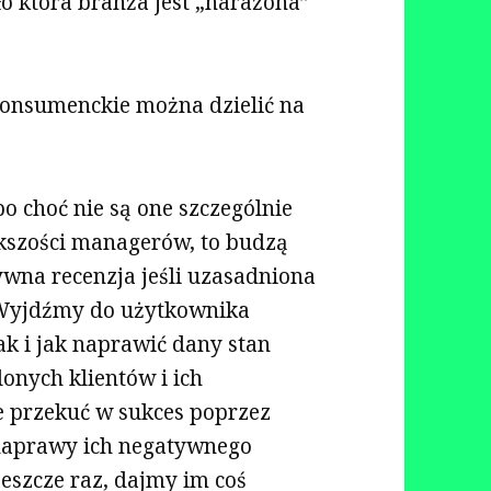
o która branża jest „narażona”
konsumenckie można dzielić na
o choć nie są one szczególnie
kszości managerów, to budzą
tywna recenzja jeśli uzasadniona
. Wyjdźmy do użytkownika
tak i jak naprawić dany stan
onych klientów i ich
e przekuć w sukces poprzez
ą naprawy ich negatywnego
eszcze raz, dajmy im coś