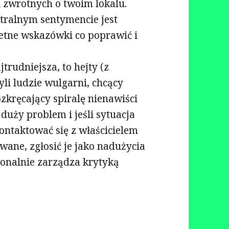
i zwrotnych o twoim lokalu.
tralnym sentymencie jest
retne wskazówki co poprawić i
trudniejsza, to hejty (z
zyli ludzie wulgarni, chcący
ozkręcający spiralę nienawiści
duży problem i jeśli sytuacja
kontaktować się z właścicielem
ane, zgłosić je jako nadużycia
sjonalnie zarządza krytyką