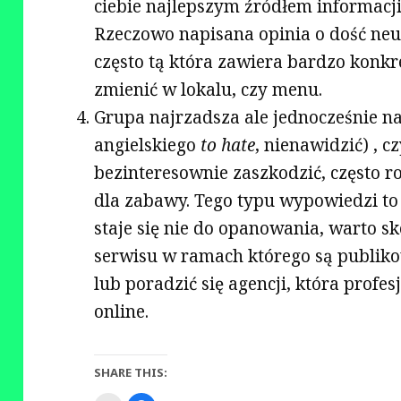
ciebie najlepszym źródłem informacj
Rzeczowo napisana opinia o dość neu
często tą która zawiera bardzo konk
zmienić w lokalu, czy menu.
Grupa najrzadsza ale jednocześnie naj
angielskiego
to hate
, nienawidzić) , c
bezinteresownie zaszkodzić, często r
dla zabawy. Tego typu wypowiedzi to 
staje się nie do opanowania, warto s
serwisu w ramach którego są publikow
lub poradzić się agencji, która profe
online.
SHARE THIS: