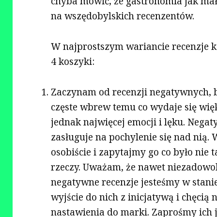
chyba mówić, że gastronomia jak mał
na wszędobylskich recenzentów.
W najprostszym wariancie recenzje 
4 koszyki:
Zaczynam od recenzji negatywnych, b
częste wbrew temu co wydaje się wię
jednak najwięcej emocji i lęku. Nega
zasługuje na pochylenie się nad nią
osobiście i zapytajmy go co było nie 
rzeczy. Uważam, że nawet niezadowol
negatywne recenzje jesteśmy w stani
wyjście do nich z inicjatywą i chęci
nastawienia do marki. Zaprośmy ich j