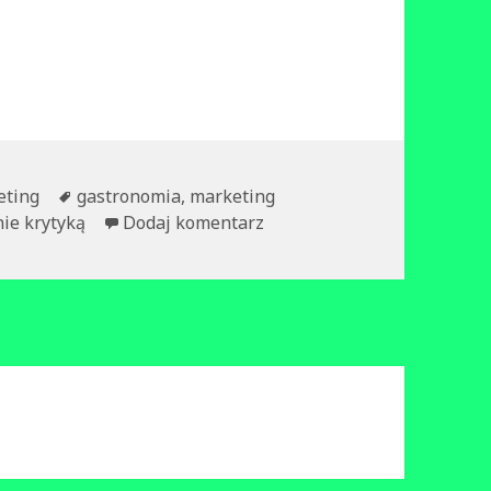
Tagi
eting
gastronomia
,
marketing
do Cztery rodzaje recenzji o
ie krytyką
Dodaj komentarz