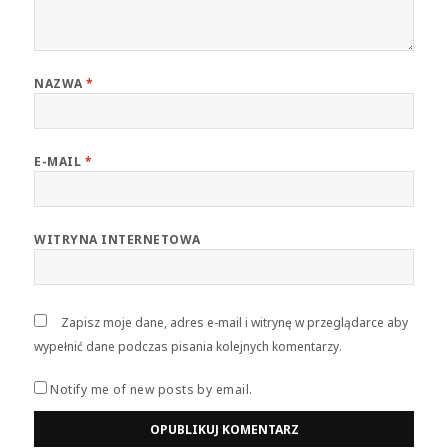
i
o
n
w
d
)
o
w
)
NAZWA
*
E-MAIL
*
WITRYNA INTERNETOWA
Zapisz moje dane, adres e-mail i witrynę w przeglądarce aby
wypełnić dane podczas pisania kolejnych komentarzy.
Notify me of new posts by email.